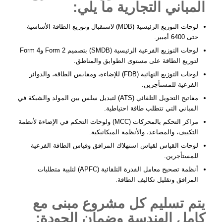
المباني التجارية ما يلي:
لوحات التوزيع الرئيسية (MDB)
لاستقبال وتوزيع الطاقة الأساسية
حتى 6400 أمبير.
لوحات التوزيع الفرعية الرئيسية (SMDB)
بتصميم Form 2 وForm 4
لتوزيع الطاقة على مستوى الطوابق والمناطق.
لوحات التوزيع النهائية (FDB)
للإضاءة، ومقابس الطاقة، والدوائر
الفرعية للمستأجرين.
مفاتيح التحويل التلقائي (ATS)
لتبديل سلس بين المولد والشبكة في
المباني التي تتطلب طاقة احتياطية.
مراكز التحكم بالمحركات (MCC)
ولوحات التحكم في الإضاءة لأنظمة
التكييف، والمصاعد، والأنظمة الميكانيكية.
لوحات القياس
لقياس استهلاك المرافق وقياس الطاقة الفرعية
للمستأجرين.
أنظمة تصحيح معامل القدرة التلقائية (APFC)
لتلبية متطلبات
المرافق وتقليل تكاليف الطاقة.
يتم تسليم كل مشروع مبنى مع
كامل الهندسة وضمان الجودة: