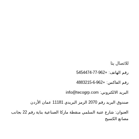
للاتصال بنا
رقم الهاتف: +962-77-5454474
رقم الفاكس: +962-6-4883215
البريد الالكتروني: info@tecogrp.com
صندوق البريد رقم 2070 الرمز البريدي 11181 عمان الأردن
العنوان: شارع عتبة السلمي منقطة ماركا الصناعية بناية رقم 22 بجانب
مصانع الكسيح