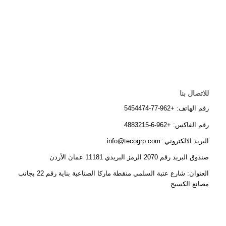
للاتصال بنا
رقم الهاتف: +962-77-5454474
رقم الفاكس: +962-6-4883215
البريد الالكتروني: info@tecogrp.com
صندوق البريد رقم 2070 الرمز البريدي 11181 عمان الأردن
العنوان: شارع عتبة السلمي منقطة ماركا الصناعية بناية رقم 22 بجانب
مصانع الكسيح