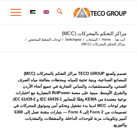
مراكز التحكم بالمحركات (MCC)
أنت هنا ..
Home
/
المنتجات
/
Switchgear
/
لوحات الضغط المنخفض
/
مراكز التحكم بالمحركات (MCC)
تصمم وتُصنع TECO GROUP مراكز التحكم بالمحركات (MCC)
للمصانع الصناعية، وبنية تحتية للمياه، ومحطات معالجة مياه الصرف
الصحي، والمستشفيات، والمباني التجارية في جميع أنحاء الأردن
والشرق الأوسط. مبنية على منصة Ri4Power المعيارية مع اختبارات
نوعية معتمدة من KEMA وفقًا للمعايير IEC 60439-1 و IEC 61439-2،
توفر لوحات MCC لدينا بدء تشغيل وتحكم آمن وموثوق للمحركات في
تصميمات من Form 2 إلى Form 4 — بتيارات مقننة تصل إلى 6300
أمبير وتكوينات مرنة للوحدات الداخلة، والمشغلات، والمغذيات،
والتوزيع.