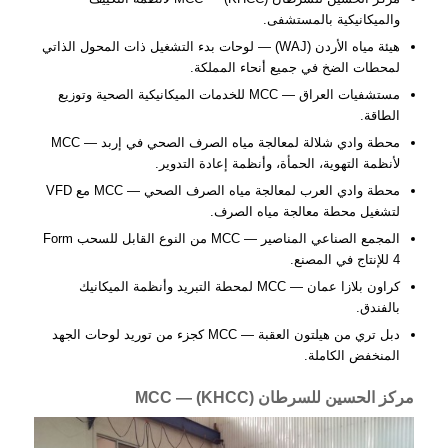
والميكانيكية بالمستشفى.
هيئة مياه الأردن (WAJ) — لوحات بدء التشغيل ذات المحول الذاتي
لمحطات الضخ في جميع أنحاء المملكة.
مستشفيات العراق — MCC للخدمات الميكانيكية الصحية وتوزيع
الطاقة.
محطة وادي شلالة لمعالجة مياه الصرف الصحي في إربد
— MCC
لأنظمة التهوية، الحمأة، وأنظمة إعادة التدوير.
محطة وادي العرب لمعالجة مياه الصرف الصحي
— MCC مع VFD
لتشغيل محطة معالجة مياه الصرف.
المجمع الصناعي المناصير
— MCC من النوع القابل للسحب Form
4 للإنتاج في المصنع.
كراون بلازا عمان
— MCC لمحطة التبريد وأنظمة الميكانيك
بالفندق.
دبل تري من هيلتون العقبة
— MCC كجزء من توريد لوحات الجهد
المنخفض الكاملة.
مركز الحسين للسرطان (KHCC) — MCC