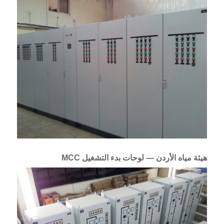
هيئة مياه الأردن — لوحات بدء التشغيل MCC