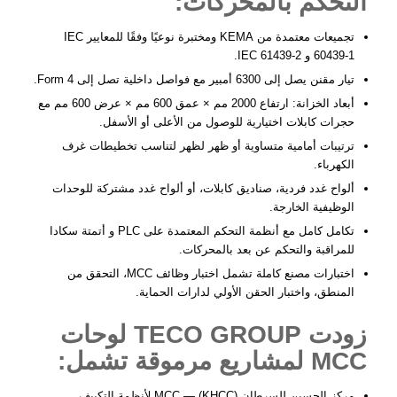
التحكم بالمحركات:
تجميعات معتمدة من KEMA ومختبرة نوعيًا وفقًا للمعايير IEC
60439-1 و IEC 61439-2.
تيار مقنن يصل إلى 6300 أمبير مع فواصل داخلية تصل إلى Form 4.
أبعاد الخزانة: ارتفاع 2000 مم × عمق 600 مم × عرض 600 مم مع
حجرات كابلات اختيارية للوصول من الأعلى أو الأسفل.
ترتيبات أمامية متساوية أو ظهر لظهر لتناسب تخطيطات غرف
الكهرباء.
ألواح غدد فردية، صناديق كابلات، أو ألواح غدد مشتركة للوحدات
الوظيفية الخارجة.
تكامل كامل مع
أنظمة التحكم المعتمدة على PLC
و
أتمتة سكادا
للمراقبة والتحكم عن بعد بالمحركات.
اختبارات مصنع كاملة تشمل اختبار وظائف MCC، التحقق من
المنطق، و
اختبار الحقن الأولي
لدارات الحماية.
زودت TECO GROUP لوحات
MCC لمشاريع مرموقة تشمل:
مركز الحسين للسرطان (KHCC) — MCC لأنظمة التكييف