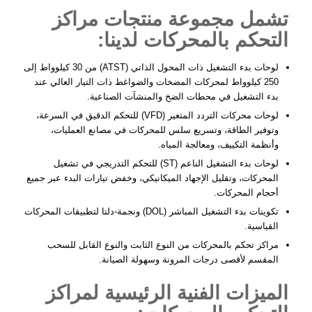
تشمل مجموعة منتجات مراكز
التحكم بالمحركات لدينا:
لوحات بدء التشغيل ذات المحول الذاتي (ATST)
من 30 كيلوواط إلى
250 كيلوواط لمحركات المضخات والضواغط ذات التيار العالي عند
بدء التشغيل في
محطات الضخ
والمنشآت الصناعية.
لوحات محركات التردد المتغير (VFD)
للتحكم الدقيق في السرعة،
وتوفير الطاقة، وتسريع سلس للمحركات في مصانع العمليات،
وأنظمة التكييف، ومعالجة المياه.
لوحات بدء التشغيل الناعم (ST)
للتحكم التدريجي في تشغيل
المحركات، وتقليل الإجهاد الميكانيكي، وخفض تيارات البدء عبر جميع
أحجام المحركات.
تكوينات بدء التشغيل المباشر (DOL) ونجمة-دلتا لتطبيقات المحركات
القياسية.
مراكز تحكم بالمحركات من النوع الثابت والنوع القابل للسحب
المقسم لأقصى درجات المرونة وسهولة الصيانة.
الميزات الفنية الرئيسية لمراكز