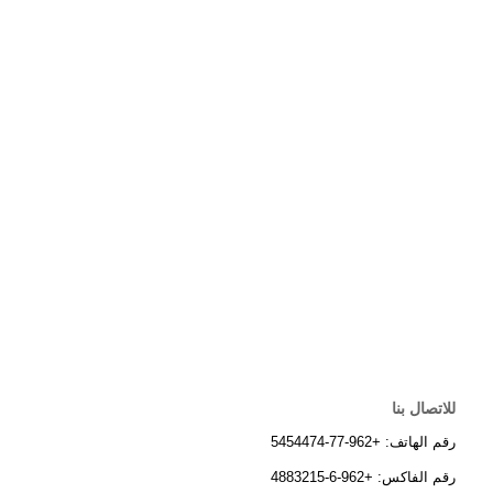
للاتصال بنا
رقم الهاتف: +962-77-5454474
رقم الفاكس: +962-6-4883215