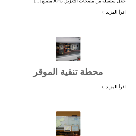
خلال سلسلة من مضخات التعزيز. APC مصنع […]
اقرأ المزيد
محطة تنقية الموقر
اقرأ المزيد