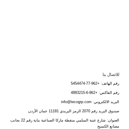
للاتصال بنا
رقم الهاتف: +962-77-5454474
رقم الفاكس: +962-6-4883215
البريد الالكتروني: info@tecogrp.com
صندوق البريد رقم 2070 الرمز البريدي 11181 عمان الأردن
العنوان: شارع عتبة السلمي منقطة ماركا الصناعية بناية رقم 22 بجانب
مصانع الكسيح