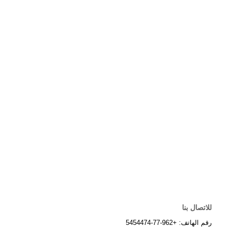
للاتصال بنا
رقم الهاتف: +962-77-5454474