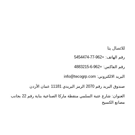
للاتصال بنا
رقم الهاتف: +962-77-5454474
رقم الفاكس: +962-6-4883215
البريد الالكتروني: info@tecogrp.com
صندوق البريد رقم 2070 الرمز البريدي 11181 عمان الأردن
العنوان: شارع عتبة السلمي منقطة ماركا الصناعية بناية رقم 22 بجانب
مصانع الكسيح