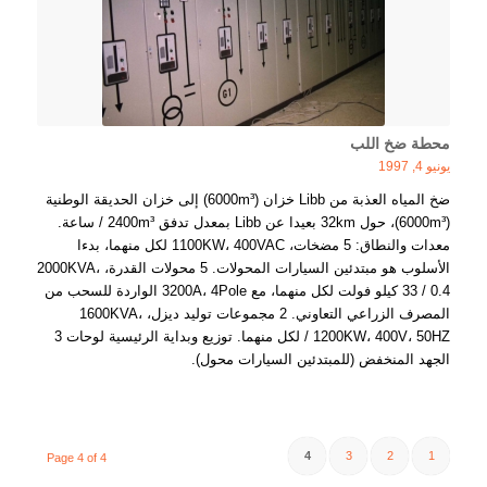
محطة ضخ اللب
يونيو 4, 1997
ضخ المياه العذبة من Libb خزان (6000m³) إلى خزان الحديقة الوطنية
(6000m³)، حول 32km بعيدا عن Libb بمعدل تدفق 2400m³ / ساعة.
معدات والنطاق: 5 مضخات، 1100KW، 400VAC لكل منهما، بدءا
الأسلوب هو مبتدئين السيارات المحولات. 5 محولات القدرة، 2000KVA،
33 / 0.4 كيلو فولت لكل منهما، مع 3200A، 4Pole الواردة للسحب من
المصرف الزراعي التعاوني. 2 مجموعات توليد ديزل، 1600KVA،
1200KW، 400V، 50HZ / لكل منهما. توزيع وبداية الرئيسية لوحات 3
الجهد المنخفض (للمبتدئين السيارات محول).
4
3
2
1
Page 4 of 4